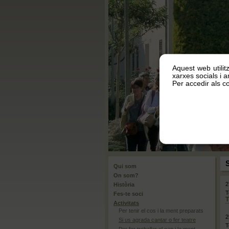
Aquest web utilit
xarxes socials i an
Per accedir als co
S
Qui som
On som?
2
Història
T
Fes-te soci
Activitats
Per tenir el cos i la ment preparats
2
Si us agrada cantar o fer teatre
T