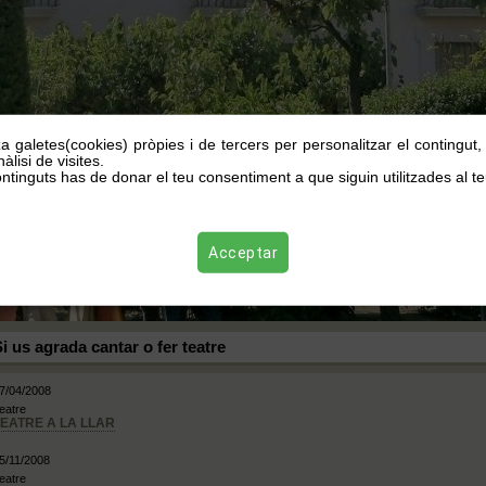
za galetes(cookies) pròpies i de tercers per personalitzar el contingut
àlisi de visites.
ntinguts has de donar el teu consentiment a que siguin utilitzades al te
Acceptar
i us agrada cantar o fer teatre
7/04/2008
eatre
TEATRE A LA LLAR
5/11/2008
eatre