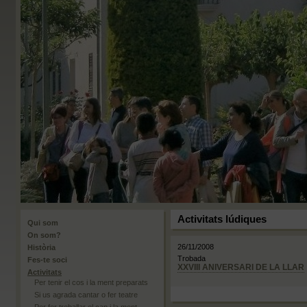
Activitats lúdiques
Qui som
On som?
26/11/2008
Història
Trobada
Fes-te soci
XXVIII ANIVERSARI DE LA LLAR
Activitats
Per tenir el cos i la ment preparats
Si us agrada cantar o fer teatre