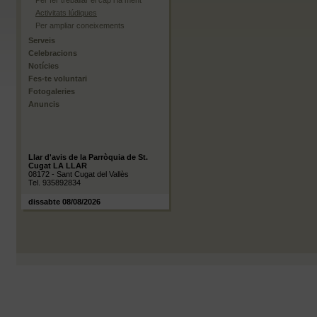
Per fer treballar el cap i la ment
Activitats lúdiques
Per ampliar coneixements
Serveis
Celebracions
Notícies
Fes-te voluntari
Fotogaleries
Anuncis
Llar d'avis de la Parròquia de St.
Cugat LA LLAR
08172 - Sant Cugat del Vallès
Tel. 935892834
dissabte 08/08/2026