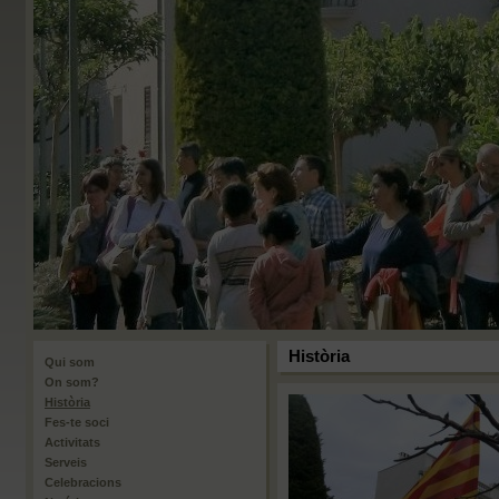
Història
Qui som
On som?
Història
Fes-te soci
Activitats
Serveis
Celebracions