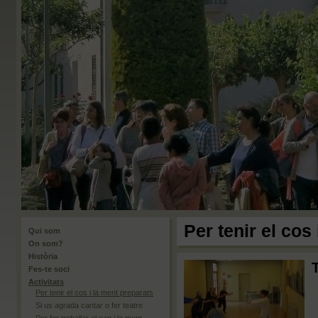
Per tenir el cos
Qui som
On som?
Història
Fes-te soci
Activitats
Per tenir el cos i la ment preparats
Si us agrada cantar o fer teatre