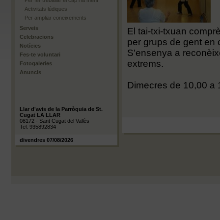
Per fer treballar el cap i la ment
Activitats lúdiques
Per ampliar coneixements
Serveis
El tai-txi-txuan compr
Celebracions
per grups de gent en c
Notícies
S'ensenya a reconèixe
Fes-te voluntari
extrems.
Fotogaleries
Anuncis
Dimecres de 10,00 a 1
Llar d'avis de la Parròquia de St.
Cugat LA LLAR
08172 - Sant Cugat del Vallès
Tel. 935892834
divendres 07/08/2026