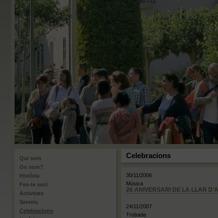
Celebracions
Qui som
On som?
30/11/2006
Història
Música
Fes-te soci
26 ANIVERSARI DE LA LLAR D'A
Activitats
Serveis
24/11/2007
Celebracions
Trobada